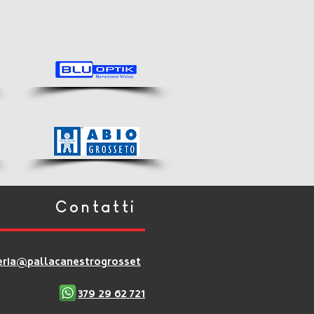
Contatti
eria@pallacanestrogrosset
379 29 62 721