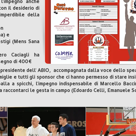
 l'impegno anche
on il desiderio di
mperdibile della
on
ma) e
estigi (Mens Sana
ero Caciagli ha
segno di 400€
 presidente dell' ABIO, accompagnata dalla voce dello spea
amiglie e tutti gli sponsor che ci hanno permesso di stare in
lla a spicchi, l'impegno indispensabile di Marcello Baccin
 a raccontarci le gesta in campo (Edoardo Celli, Emanuele S