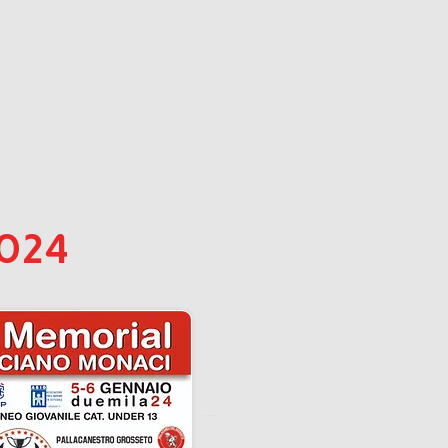
^
2024