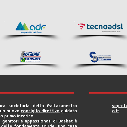
ura societaria della Pallacanestro
segret
i un nuovo
consiglio direttivo
guidato
o.it
o primo incarico.
, genitori e appassionati di Basket è
e delle fondamenta solide, una casa