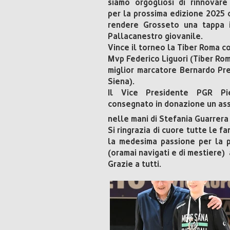
siamo orgogliosi di rinnovare
per la prossima edizione 2025 c
rendere Grosseto una tappa i
Pallacanestro giovanile.
Vince il torneo la Tiber Roma c
Mvp Federico Liguori (Tiber Ro
miglior marcatore Bernardo Pr
Siena).
Il Vice Presidente PGR Pi
consegnato in donazione un as
nelle mani di Stefania Guarrera
Si ringrazia di cuore tutte le f
la medesima passione per la pa
(oramai navigati e di mestiere)
Grazie a tutti.