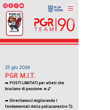
25 giu 2024
PGR M.I.T.
➡️ POSTI LIMITATI per atleti che 
bruciano di passione 🔥🏀
➡️ Divertiamoci migliorando i 
fondamentali della pallacanestro 🥰