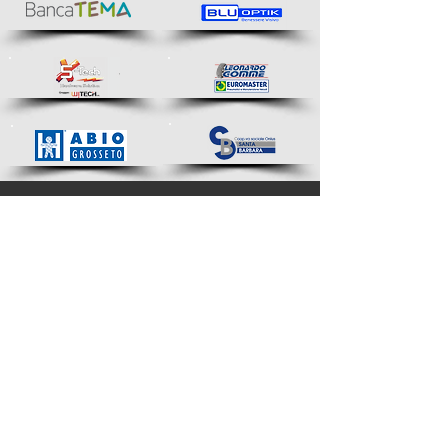
Chi Siamo
Nell’aprile del 2022 la struttura societaria
della Pallacanestro Grosseto Team 90 si è
dotata di un nuovo
consiglio
direttivo
guidato dal Presidente Luca
Giannini al suo primo incarico.
Il nostro impegno come dirigenti, genitori e
appassionati di Basket è costruire un
modello e stabilire delle fondamenta
solide, una casa dove accogliere e far
crescere giovani atleti, ispirandoci ai più
alti valori sportivi.
Il motto "migliorare è vincere" nasce nel
2024 e diventa ufficiale a luglio 2025 per