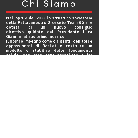
Chi Siamo
Nell’aprile del 2022 la struttura societaria
della Pallacanestro Grosseto Team 90 si è
dotata di un nuovo
consiglio
direttivo
guidato dal Presidente Luca
Giannini al suo primo incarico.
Il nostro impegno come dirigenti, genitori e
appassionati di Basket è costruire un
modello e stabilire delle fondamenta
solide, una casa dove accogliere e far
crescere giovani atleti, ispirandoci ai più
alti valori sportivi.
Il motto "migliorare è vincere" nasce nel
2024 e diventa ufficiale a luglio 2025 per
renderci tutti consapevoli di quanta
urgenza ci sia nel vivere lo sport con
diligenza, impegno ma anche leggerezza e
divertimento, usando questa grande
passione verso l’educazione, la cultura e la
pace.
Contatti
segreteria@pallacanestrogrosset
o.it