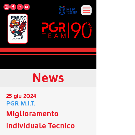
News
25 giu 2024
PGR M.I.T.
Miglioramento
Individuale Tecnico